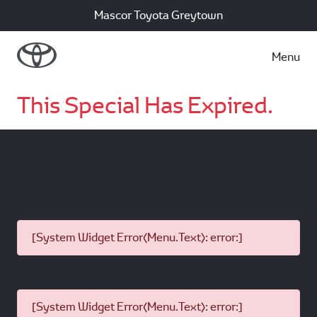
Mascor Toyota Greytown
Menu
This Special Has Expired.
[System Widget Error(Menu.Text): error:]
[System Widget Error(Menu.Text): error:]