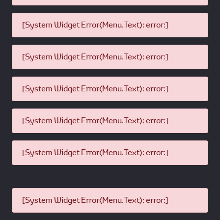
[System Widget Error(Menu.Text): error:]
[System Widget Error(Menu.Text): error:]
[System Widget Error(Menu.Text): error:]
[System Widget Error(Menu.Text): error:]
[System Widget Error(Menu.Text): error:]
[System Widget Error(Menu.Text): error:]