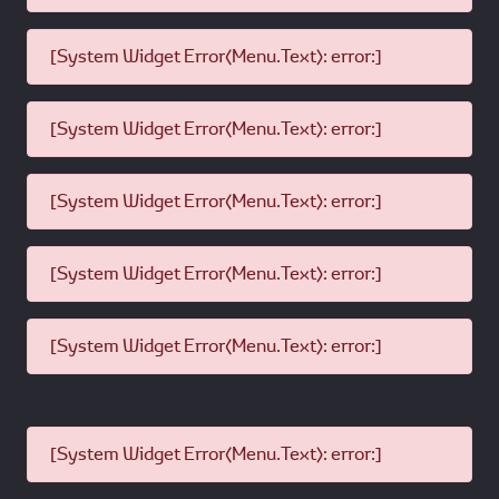
[System Widget Error(Menu.Text): error:]
[System Widget Error(Menu.Text): error:]
[System Widget Error(Menu.Text): error:]
[System Widget Error(Menu.Text): error:]
[System Widget Error(Menu.Text): error:]
[System Widget Error(Menu.Text): error:]